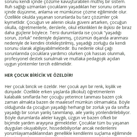
sorunu kendi içinde çözüme kavuşturabilen müthiş bir sistem.
Ruh sağlığı uzmanları çocukların yaşadıkları her sorunu ortamı
içinde düşünme, anlama ve mümkünse çözme eğiliminde olur.
Özellikle okulda yaşanan sorunlarda bu tarz çözümler çok
kıymetlidir. Çocuğun ve ailenin okula güveni artarken, çocuğun
okulla, öğretmenlerle, derslerle, okul etkinlikleri ile ilişkisi de biraz
daha güçlenir böylece. Tersi durumlarda ise çocuk “yaşadığı
sorun, zorluk” nedeniyle dışlanmış, çözümün dışarıda aranması
nedeniyle de kendini ötekileştirilmiş, yaşadığı zorluğu da kendi
sorunu olarak algılayabilmektedir. Bu nedenle okul çağı
sorunlarında çocuklara yardımcı olurken çok hassas olunmalı,
profesyonel destek sunulmalı ve mutlaka pedagojik açıdan
uygun yöntemler tercih edilmelidir.
HER ÇOCUK BİRİCİK VE ÖZELDİR!
Her çocuk biricik ve özeldir. Her çocuk ayrı bir renk, kişilik ve
dünyadır. Özellikle erken yaşlarda (ilkokul) öğretmenlerin
kalabalık sınıflarda her çocuğu yeterince tanıması bazen çok
zaman almakta bazen de maalesef mümkün olmamakta. Böyle
olduğunda da çocuğun yaşadığı herhangi bir zorluk ya da sınıfta
yaşadığı bir sorun yanlış tanımlanıp, aile yanlış yönlendirilebiliyor.
Böyle durumlarda aileler kaygılı, üzgün ve bazen öfkeli bir
biçimde yardım arayışına girmekteler. Çocuklar tüm bu yaşanan
duyguları okuyabiliyor, hissedebiliyorlar ancak nedenlerini
yorumlayamadıklarından genellikle kendilerini suçlama eğiliminde