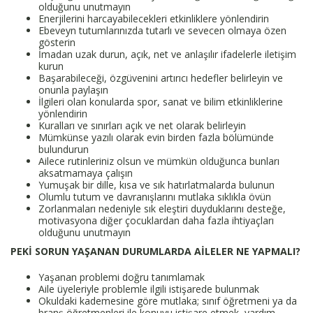
olduğunu unutmayın
Enerjilerini harcayabilecekleri etkinliklere yönlendirin
Ebeveyn tutumlarınızda tutarlı ve sevecen olmaya özen
gösterin
İmadan uzak durun, açık, net ve anlaşılır ifadelerle iletişim
kurun
Başarabileceği, özgüvenini artırıcı hedefler belirleyin ve
onunla paylaşın
İlgileri olan konularda spor, sanat ve bilim etkinliklerine
yönlendirin
Kuralları ve sınırları açık ve net olarak belirleyin
Mümkünse yazılı olarak evin birden fazla bölümünde
bulundurun
Ailece rutinleriniz olsun ve mümkün olduğunca bunları
aksatmamaya çalışın
Yumuşak bir dille, kısa ve sık hatırlatmalarda bulunun
Olumlu tutum ve davranışlarını mutlaka sıklıkla övün
Zorlanmaları nedeniyle sık eleştiri duyduklarını desteğe,
motivasyona diğer çocuklardan daha fazla ihtiyaçları
olduğunu unutmayın
PEKİ SORUN YAŞANAN DURUMLARDA AİLELER NE YAPMALI?
Yaşanan problemi doğru tanımlamak
Aile üyeleriyle problemle ilgili istişarede bulunmak
Okuldaki kademesine göre mutlaka; sınıf öğretmeni ya da
branş öğretmenleri ile konuyu istişare etmek, yardım