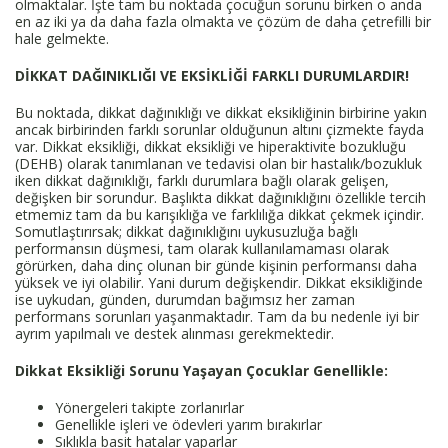
olmaktalar. İşte tam bu noktada çocuğun sorunu birken o anda
en az iki ya da daha fazla olmakta ve çözüm de daha çetrefilli bir
hale gelmekte.
DİKKAT DAĞINIKLIĞI VE EKSİKLİĞİ FARKLI DURUMLARDIR!
Bu noktada, dikkat dağınıklığı ve dikkat eksikliğinin birbirine yakın
ancak birbirinden farklı sorunlar olduğunun altını çizmekte fayda
var. Dikkat eksikliği, dikkat eksikliği ve hiperaktivite bozukluğu
(DEHB) olarak tanımlanan ve tedavisi olan bir hastalık/bozukluk
iken dikkat dağınıklığı, farklı durumlara bağlı olarak gelişen,
değişken bir sorundur. Başlıkta dikkat dağınıklığını özellikle tercih
etmemiz tam da bu karışıklığa ve farklılığa dikkat çekmek içindir.
Somutlaştırırsak; dikkat dağınıklığını uykusuzluğa bağlı
performansın düşmesi, tam olarak kullanılamaması olarak
görürken, daha dinç olunan bir günde kişinin performansı daha
yüksek ve iyi olabilir. Yani durum değişkendir. Dikkat eksikliğinde
ise uykudan, günden, durumdan bağımsız her zaman
performans sorunları yaşanmaktadır. Tam da bu nedenle iyi bir
ayrım yapılmalı ve destek alınması gerekmektedir.
Dikkat Eksikliği Sorunu Yaşayan Çocuklar Genellikle:
Yönergeleri takipte zorlanırlar
Genellikle işleri ve ödevleri yarım bırakırlar
Sıklıkla basit hatalar yaparlar