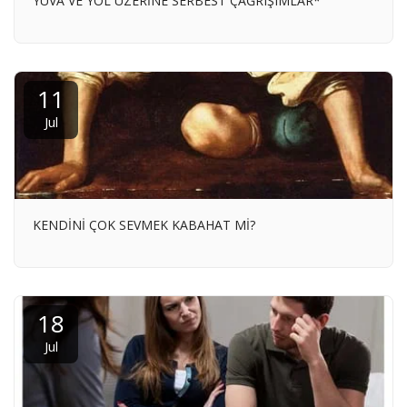
YUVA VE YOL ÜZERİNE SERBEST ÇAĞRIŞIMLAR*
11
Jul
KENDİNİ ÇOK SEVMEK KABAHAT Mİ?
18
Jul