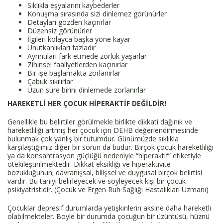
Sıklıkla eşyalarını kaybederler
Konuşma sırasında sizi dinlemez görünürler
Detayları gözden kaçırırlar
Düzensiz görünürler
İlgileri kolayca başka yöne kayar
Unutkanlıkları fazladır
Ayrıntıları fark etmede zorluk yaşarlar
Zihinsel faaliyetlerden kaçınırlar
Bir işe başlamakta zorlanırlar
Çabuk sıkılırlar
Uzun süre birini dinlemede zorlanırlar
HAREKETLİ HER ÇOCUK HİPERAKTİF DEĞİLDİR!
Genellikle bu belirtiler görülmekle birlikte dikkati dağınık ve
hareketliliği artmış her çocuk için DEHB değerlendirmesinde
bulunmak çok yanlış bir tutumdur. Günümüzde sıklıkla
karşılaştığımız diğer bir sorun da budur. Birçok çocuk hareketliliği
ya da konsantrasyon güçlüğü nedeniyle “hiperaktif” etiketiyle
ötekileştirilmektedir. Dikkat eksikliği ve hiperaktivite
bozukluğunun; davranışsal, bilişsel ve duygusal birçok belirtisi
vardır. Bu tanıyı belirleyecek ve söyleyecek kişi bir çocuk
psikiyatristidir. (Çocuk ve Ergen Ruh Sağlığı Hastalıkları Uzmanı)
Çocuklar depresif durumlarda yetişkinlerin aksine daha hareketli
olabilmekteler. Böyle bir durumda çocuğun bir üzüntüsü, hüznü