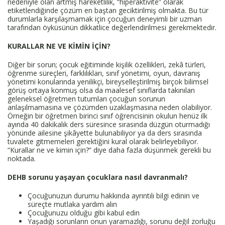
nedeniyle olan artmış hareketlilik, “hiperaktivite” olarak
etiketlendiğinde çözüm en baştan geciktirilmiş olmakta. Bu tür
durumlarla karşılaşmamak için çocuğun deneyimli bir uzman
tarafından öyküsünün dikkatlice değerlendirilmesi gerekmektedir.
KURALLAR NE VE KİMİN İÇİN?
Diğer bir sorun; çocuk eğitiminde kişilik özellikleri, zekâ türleri,
öğrenme süreçleri, farklılıkları, sınıf yönetimi, oyun, davranış
yönetimi konularında yenilikçi, bireyselleştirilmiş birçok bilimsel
görüş ortaya konmuş olsa da maalesef sınıflarda takınılan
geleneksel öğretmen tutumları çocuğun sorunun
anlaşılmamasına ve çözümden uzaklaşmasına neden olabiliyor.
Örneğin bir öğretmen birinci sınıf öğrencisinin okulun henüz ilk
ayında 40 dakikalık ders süresince sırasında düzgün oturmadığı
yönünde ailesine şikâyette bulunabiliyor ya da ders sırasında
tuvalete gitmemeleri gerektiğini kural olarak belirleyebiliyor.
“Kurallar ne ve kimin için?” diye daha fazla düşünmek gerekli bu
noktada.
DEHB sorunu yaşayan çocuklara nasıl davranmalı?
Çocuğunuzun durumu hakkında ayrıntılı bilgi edinin ve
süreçte mutlaka yardım alın
Çocuğunuzu olduğu gibi kabul edin
Yaşadığı sorunların onun yaramazlığı, sorunu değil zorluğu