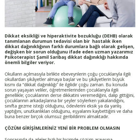
Dikkat eksikliği ve hiperaktivite bozukluğu (DEHB) olarak
tanımlanan durumun tedavisi olan bir hastalık iken
dikkat dağınıklığının farklı durumlara bağlı olarak gelişen,
değişken bir sorun olduğunu ifade eden uzman yazarımız
Psikoterapist Şamil Saribaş dikkat dağınıklığı hakkında
önemli bilgiler veriyor.
Okulların açılmasıyla birlikte ebeveynlerin çoğu çocuklarıyla ilgili
okullardan şikâyetler almaya başlar ve bu şikâyetlerin büyük
kısmı da “dikkat dağınıklığı” ile ilgilidir çoğu zaman. Bu konuda
sorun yaşayan veliler, öğretmenlerinden çocuklarıyla ilgili
genellikle; çocuklarının derse dikkatini veremediğini, dalıp gittiğini,
çocuklarının arkadaşlarına bir şeyler söylerken yakalandığını,
sınıfta gezme isteği olduğunu, ödevlerini eksik ya da yanlış
yaptığını, unutkanlıkları olduğunu, eşyalarını kaybettiğini ve daha
buna benzer birçok olumsuz geribildirimi almaktadır.
ÇÖZÜM GİRİŞİMLERİNİZ YENİ BİR PROBLEM OLMASIN
Sonrasında da aileler hızlı bir biçimde çözüm arayışına