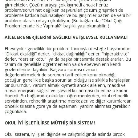
girmekteler. Çözüm arayışı çok kıymetli ancak henüz
problem/sorun net değilken başvurulan çözüm girişimleri de
probleme katkıda bulunabiliyor ve bu girişimler bazen de yeni bir
problem olarak ortaya çıkabiliyor. (Bu bağlamda, “Okul Çağı
Problemlerinde Ne Yapmalı?” başlıklı yazı okunabilir. )
AİLELER ENERJİLERİNİ SAĞLIKLI VE İŞLEVSEL KULLANMALI
Ebeveynler genellikle bir problem tanımıyla desteğe başvururlar.
“Dikkat eksikliği” derler, “dikkat dağınıklığı” derler, “hiperaktivite”
derler, “dersleri kötü” ya da başka bir tanımla destek ararlar. Bu
tanım da genellikle öğretmenlerin ya da ebeveynlerin kendi
gözlemlerine dayalıdır. Başvuru sonrası uzman
değerlendirmelerinde sorunun tarif edilen konu olmadığı,
çocuğun genellikle başka sorunları olduğu ise sıklıkla karşılaşılan
bir durumdur. Yardım almak kıymetli ancak ailelerin, maddi ve
ruhsal enerjisini sağlıklı ve işlevsel kullanması da en az o kadar
önemli. Bu bağlamda; okuldan, öğretmenlerden, okul rehberlik
servisinden, rehberlik araştırma merkezleri ve diğer kurumlardan
öncelik sırasına göre ya da eşzamanlı yardım alınması gereklidir
çoğunlukla.
OKUL İYİ İŞLETİLİRSE MÜTHİŞ BİR SİSTEM!
Okul sistemi, iyi işletildiğinde ve çalıştırıldığında aslında birçok