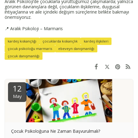
Aralık Psikoloji’de çocuklarla yürüttüğümüz çalışmalarda; yalnızca
görünen davranışlara değil, çocukların ilişkilerine, duygusal
ihtiyaçlarına ve aile içindeki değişim süreçlerine birlikte bakmayı
önemsiyoruz.
📍 Aralık Psikoloji – Marmaris
kardeş kıskançlığı
çocuklarda kıskançlık
kardeş ilişkileri
çocuk psikoloğu marmaris
ebeveyn danışmanlığı
çocuk danışmanlığı
12
May
Çocuk Psikoloğuna Ne Zaman Başvurulmalı?