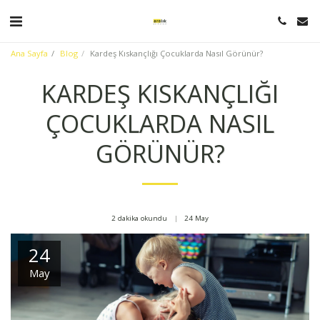
Ana Sayfa
Blog
Kardeş Kıskançlığı Çocuklarda Nasıl Görünür?
KARDEŞ KISKANÇLIĞI
ÇOCUKLARDA NASIL
GÖRÜNÜR?
2 dakika okundu
24
May
24
May