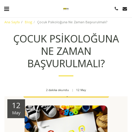
Ana Sayfa
Blog
Çocuk Psikoloğuna Ne Zaman Başvurulmalı?
ÇOCUK PSIKOLOĞUNA
NE ZAMAN
BAŞVURULMALI?
2 dakika okundu
12
May
12
May