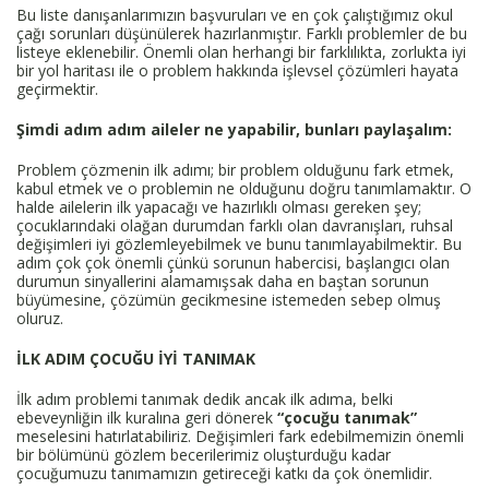
Bu liste danışanlarımızın başvuruları ve en çok çalıştığımız okul
çağı sorunları düşünülerek hazırlanmıştır. Farklı problemler de bu
listeye eklenebilir. Önemli olan herhangi bir farklılıkta, zorlukta iyi
bir yol haritası ile o problem hakkında işlevsel çözümleri hayata
geçirmektir.
Şimdi adım adım aileler ne yapabilir, bunları paylaşalım:
Problem çözmenin ilk adımı; bir problem olduğunu fark etmek,
kabul etmek ve o problemin ne olduğunu doğru tanımlamaktır. O
halde ailelerin ilk yapacağı ve hazırlıklı olması gereken şey;
çocuklarındaki olağan durumdan farklı olan davranışları, ruhsal
değişimleri iyi gözlemleyebilmek ve bunu tanımlayabilmektir. Bu
adım çok çok önemli çünkü sorunun habercisi, başlangıcı olan
durumun sinyallerini alamamışsak daha en baştan sorunun
büyümesine, çözümün gecikmesine istemeden sebep olmuş
oluruz.
İLK ADIM ÇOCUĞU İYİ TANIMAK
İlk adım problemi tanımak dedik ancak ilk adıma, belki
ebeveynliğin ilk kuralına geri dönerek
“çocuğu tanımak”
meselesini hatırlatabiliriz. Değişimleri fark edebilmemizin önemli
bir bölümünü gözlem becerilerimiz oluşturduğu kadar
çocuğumuzu tanımamızın getireceği katkı da çok önemlidir.