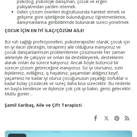
psikolog, psikolojik danışman, çocuk ve ergen
psikiyatrından yardım istemek.
Gelen çözüm önerileri doğrultusunda hareket etmek ve
gelişime göre işbirliğinde bulunduğunuz öğretmenlerine,
danışmanlarına geribildirimde bulunarak süreci yönetmek
ÇOCUK İÇİN EN İYİ İLAÇ/ÇÖZÜM AİLE!
Biz ruh sağlığı profesyonelleri, psikoterapistler olarak; çocuk için
en iyi ilacın (desteğin, terapinin) aile olduğuna inanıyoruz ve
çocuk danışanlarımızın problemlerinin çözümünde her zaman
aileleriyle de çalışıyor ve onları da destekleyerek, desteklerini
alarak onları da sürece katıyoruz. Ancak böyle bütüncül bir
sürecin çözüm getireceğine inanıyoruz. Siz iyi olursanız, sizin
ilişkileriniz, evliliğiniz, iş hayatınız, yaşamdan aldığınız keyif,
yaşamınız ne kadar iyi olursa çocuğunuzun yaşadığı zorluklar o
kadar kolay çözülecek ve süreç daha kısa sürecektir. Bu nedenle
en başta kendinize ve ilişkinize çok çok iyi bakın, gerisi gelecektir.
Mutlu günler…
Şamil Saribaş, Aile ve Çift Terapisti