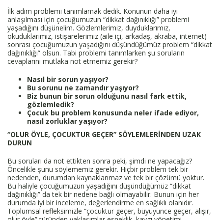
İlk adım problemi tanımlamak dedik. Konunun daha iyi
anlaşılması için çocuğumuzun “dikkat dağınıklığı” problemi
yaşadığını düşünelim. Gözlemlerimiz, duyduklarımız,
okuduklarımız, istişarelerimiz (aile içi, arkadaş, akraba, internet)
sonrası çocuğumuzun yaşadığını düşündüğümüz problem “dikkat
dağınıklığı” olsun. Tabi problemi tanımlarken şu soruların
cevaplarını mutlaka not etmemiz gerekir?
Nasıl bir sorun yaşıyor?
Bu sorunu ne zamandır yaşıyor?
Biz bunun bir sorun olduğunu nasıl fark ettik,
gözlemledik?
Çocuk bu problem konusunda neler ifade ediyor,
nasıl zorluklar yaşıyor?
“OLUR ÖYLE, ÇOCUKTUR GEÇER” SÖYLEMLERİNDEN UZAK
DURUN
Bu soruları da not ettikten sonra peki, şimdi ne yapacağız?
Öncelikle şunu söylememiz gerekir. Hiçbir problem tek bir
nedenden, durumdan kaynaklanmaz ve tek bir çözümü yoktur.
Bu haliyle çocuğumuzun yaşadığını düşündüğümüz “dikkat
dağınıklığı” da tek bir nedene bağlı olmayabilir. Bunun için her
durumda iyi bir inceleme, değerlendirme en sağlıklı olanıdır.
Toplumsal refleksimizle “çocuktur geçer, büyüyünce geçer, alışır,
olur öyle” türünden yaklaşımlar esneklik, kaygı yönetimi