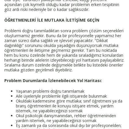
açısından çok kıymetli olduğu kadar problemin erken tespitinin
göz ardı riski nedeniyle bir o kadar sağlıksızdır.
ÖĞRETMENLERİ İLE MUTLAKA İLETİŞİME GEÇİN
Problemi doğru tanımladıktan sonra problem çözüm seçenekleri
oluşturmamız gerekir. Bunu da bir profesyonelle yapmamız her
zaman süreci daha sağlıklı ve işlevsel yapacaktır. “Dikkat
dağınıklığı” sorununu okulda yaşadığını düşünüyorsak mutlaka
öğretmenleri ile iletişime geçmemiz gerekir. Tam bu noktada
hem bu konu özelinde hem de yukarıda sıraladığımız konulardan
herhangi birinde ailelerin izleyebileceği yol haritasını paylaşabiliriz.
Sıralama durum özelinde değişmekle birlikte bu listedeki öneriler
mutlaka gözden geçirilmeli diyebiliriz.
Problem Durumlarda İzlenebilecek Yol Haritası:
Yaşanan problemi doğru tanımlamak
Aile üyeleriyle problemle ilgili istişarede bulunmak
Okuldaki kademesine göre mutlaka; sınıf öğretmeni ya da
branş öğretmenleri ile konuyu istişare etmek, yardım
istemek, ne yapabileceğinizi sormak
Okul psikolojik danışmanından, rehber öğretmeninden
yardım istemek, ne yapabileceğinizi sormak
Eş zamanlı ya da sonrasında okul dışı bir profesyonelden;