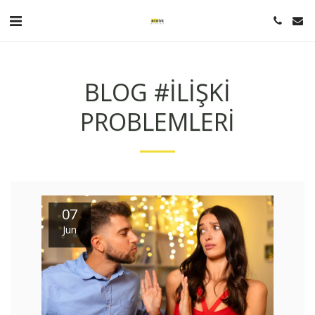
BLOG #ILIŞKI
PROBLEMLERI
07
Jun