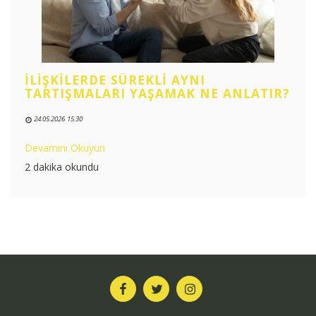
İLIŞKILERDE SÜREKLI AYNI
TARTIŞMALARI YAŞAMAK NE ANLATIR?
24.05.2026 15:30
Devamını Okuyun
2 dakika okundu